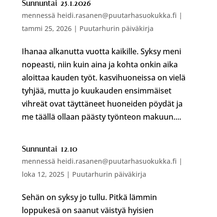
Sunnuntai 25.1.2026
mennessä
heidi.rasanen@puutarhasuokukka.fi
|
tammi 25, 2026
|
Puutarhurin päiväkirja
Ihanaa alkanutta vuotta kaikille. Syksy meni
nopeasti, niin kuin aina ja kohta onkin aika
aloittaa kauden työt. kasvihuoneissa on vielä
tyhjää, mutta jo kuukauden ensimmäiset
vihreät ovat täyttäneet huoneiden pöydät ja
me täällä ollaan päästy työnteon makuun....
Sunnuntai 12.10
mennessä
heidi.rasanen@puutarhasuokukka.fi
|
loka 12, 2025
|
Puutarhurin päiväkirja
Sehän on syksy jo tullu. Pitkä lämmin
loppukesä on saanut väistyä hyisien