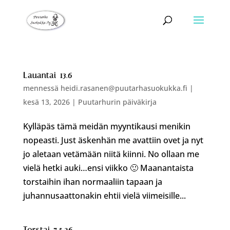
Lauantai 13.6
mennessä
heidi.rasanen@puutarhasuokukka.fi
|
kesä 13, 2026
|
Puutarhurin päiväkirja
Kylläpäs tämä meidän myyntikausi menikin
nopeasti. Just äskenhän me avattiin ovet ja nyt
jo aletaan vetämään niitä kiinni. No ollaan me
vielä hetki auki…ensi viikko 🙂 Maanantaista
torstaihin ihan normaaliin tapaan ja
juhannusaattonakin ehtii vielä viimeisille...
Torstai 7.5.26