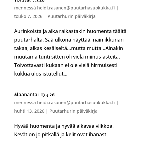
mennessä
heidi.rasanen@puutarhasuokukka.fi
|
touko 7, 2026
|
Puutarhurin päiväkirja
Aurinkoista ja aika raikastakin huomenta täältä
puutarhalta. Sää ulkona näyttää, näin ikkunan
takaa, aikas kesäiseltä…mutta mutta…Ainakin
muutama tunti sitten oli vielä miinus-asteita.
Toivottavasti kukaan ei ole vielä hirmuisesti
kukkia ulos istutellut...
Maanantai 13.4.26
mennessä
heidi.rasanen@puutarhasuokukka.fi
|
huhti 13, 2026
|
Puutarhurin päiväkirja
Hyvää huomenta ja hyvää alkavaa viikkoa.
Kevät on jo pitkällä ja kelit ovat ihanasti