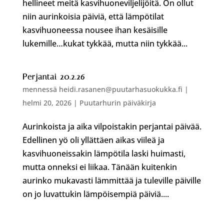
hellineet meitä kasvihuoneviljelijöitä. On ollut
niin aurinkoisia päiviä, että lämpötilat
kasvihuoneessa nousee ihan kesäisille
lukemille…kukat tykkää, mutta niin tykkää...
Perjantai 20.2.26
mennessä
heidi.rasanen@puutarhasuokukka.fi
|
helmi 20, 2026
|
Puutarhurin päiväkirja
Aurinkoista ja aika vilpoistakin perjantai päivää.
Edellinen yö oli yllättäen aikas viileä ja
kasvihuoneissakin lämpötila laski huimasti,
mutta onneksi ei liikaa. Tänään kuitenkin
aurinko mukavasti lämmittää ja tuleville päiville
on jo luvattukin lämpöisempiä päiviä....