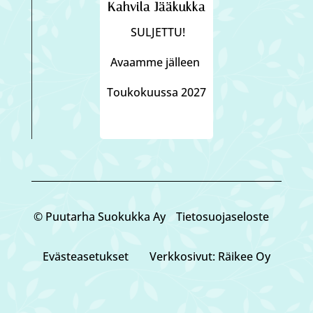
Kahvila Jääkukka
SULJETTU!
Avaamme jälleen
Toukokuussa 2027
© Puutarha Suokukka Ay
Tietosuojaseloste
Eväste­asetukset
Verkkosivut: Räikee Oy