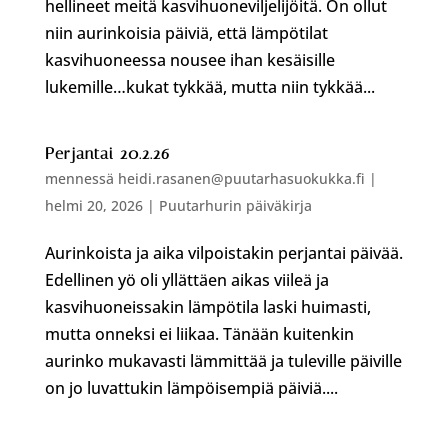
hellineet meitä kasvihuoneviljelijöitä. On ollut
niin aurinkoisia päiviä, että lämpötilat
kasvihuoneessa nousee ihan kesäisille
lukemille…kukat tykkää, mutta niin tykkää...
Perjantai 20.2.26
mennessä
heidi.rasanen@puutarhasuokukka.fi
|
helmi 20, 2026
|
Puutarhurin päiväkirja
Aurinkoista ja aika vilpoistakin perjantai päivää.
Edellinen yö oli yllättäen aikas viileä ja
kasvihuoneissakin lämpötila laski huimasti,
mutta onneksi ei liikaa. Tänään kuitenkin
aurinko mukavasti lämmittää ja tuleville päiville
on jo luvattukin lämpöisempiä päiviä....