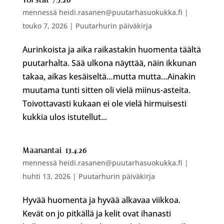
mennessä
heidi.rasanen@puutarhasuokukka.fi
|
touko 7, 2026
|
Puutarhurin päiväkirja
Aurinkoista ja aika raikastakin huomenta täältä
puutarhalta. Sää ulkona näyttää, näin ikkunan
takaa, aikas kesäiseltä…mutta mutta…Ainakin
muutama tunti sitten oli vielä miinus-asteita.
Toivottavasti kukaan ei ole vielä hirmuisesti
kukkia ulos istutellut...
Maanantai 13.4.26
mennessä
heidi.rasanen@puutarhasuokukka.fi
|
huhti 13, 2026
|
Puutarhurin päiväkirja
Hyvää huomenta ja hyvää alkavaa viikkoa.
Kevät on jo pitkällä ja kelit ovat ihanasti