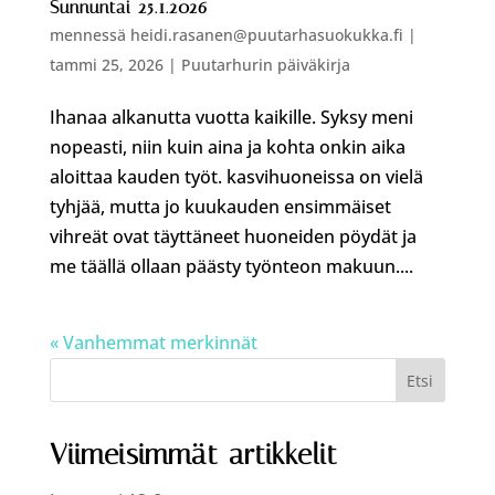
Sunnuntai 25.1.2026
mennessä
heidi.rasanen@puutarhasuokukka.fi
|
tammi 25, 2026
|
Puutarhurin päiväkirja
Ihanaa alkanutta vuotta kaikille. Syksy meni
nopeasti, niin kuin aina ja kohta onkin aika
aloittaa kauden työt. kasvihuoneissa on vielä
tyhjää, mutta jo kuukauden ensimmäiset
vihreät ovat täyttäneet huoneiden pöydät ja
me täällä ollaan päästy työnteon makuun....
« Vanhemmat merkinnät
Etsi
Viimeisimmät artikkelit