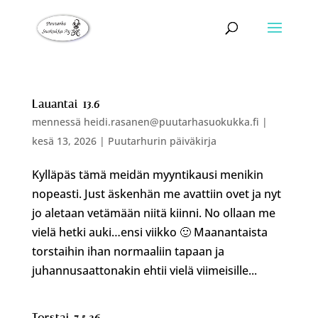
Lauantai 13.6
mennessä
heidi.rasanen@puutarhasuokukka.fi
|
kesä 13, 2026
|
Puutarhurin päiväkirja
Kylläpäs tämä meidän myyntikausi menikin
nopeasti. Just äskenhän me avattiin ovet ja nyt
jo aletaan vetämään niitä kiinni. No ollaan me
vielä hetki auki…ensi viikko 🙂 Maanantaista
torstaihin ihan normaaliin tapaan ja
juhannusaattonakin ehtii vielä viimeisille...
Torstai 7.5.26