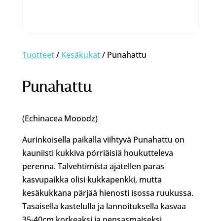
Tuotteet
/
Kesäkukat
/ Punahattu
Punahattu
(Echinacea Mooodz)
Aurinkoisella paikalla viihtyvä Punahattu on
kauniisti kukkiva pörriäisiä houkutteleva
perenna. Talvehtimista ajatellen paras
kasvupaikka olisi kukkapenkki, mutta
kesäkukkana pärjää hienosti isossa ruukussa.
Tasaisella kastelulla ja lannoituksella kasvaa
35-40cm korkeaksi ja pensasmaiseksi.