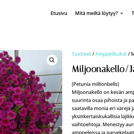
Etusivu
Mitä meiltä löytyy?
Tuotteet
/
Amppelikukat
/ M
Miljoonakello/J
(Petunia millionbells)
Miljoonakello on kesän ampp
suurinta osaa pihoista ja p
saatavilla monia eri värejä j
yksinkertaiskukallisia laji
vaihtoehtoja. Menestyy aur
amppeleissa ja parvekelaati