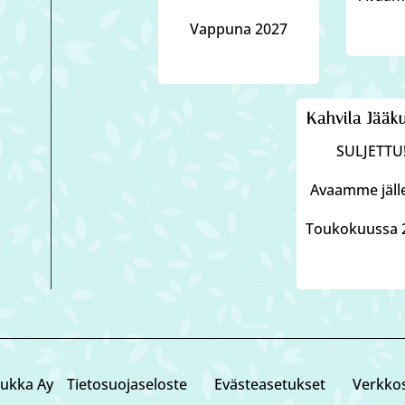
Vappuna 2027
Kahvila Jääk
SULJETTU
Avaamme jäl
Toukokuussa 
ukka Ay
Tietosuojaseloste
Eväste­asetukset
Verkkos