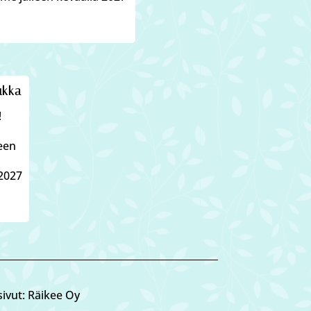
ukka
!
leen
2027
ivut: Räikee Oy