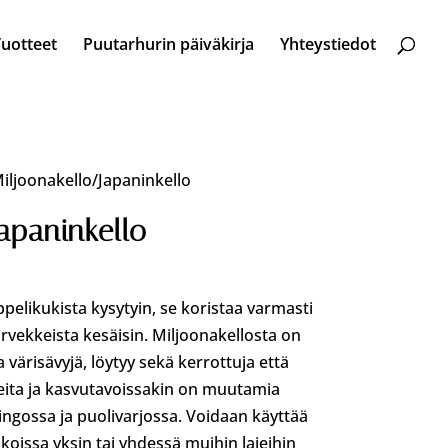
Tuotteet
Puutarhurin päiväkirja
Yhteystiedot
iljoonakello/Japaninkello
apaninkello
elikukista kysytyin, se koristaa varmasti
arvekkeista kesäisin. Miljoonakellosta on
a värisävyjä, löytyy sekä kerrottuja että
kkeita ja kasvutavoissakin on muutamia
ingossa ja puolivarjossa. Voidaan käyttää
koissa yksin tai yhdessä muihin lajeihin