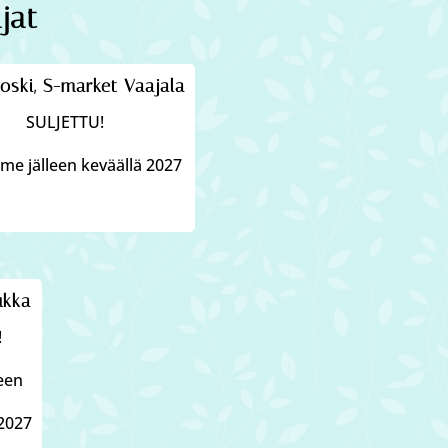
jat
oski, S-market Vaajala
SULJETTU!
e jälleen keväällä 2027
ukka
!
leen
2027