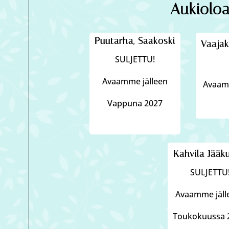
Aukioloa
Puutarha, Saakoski
Vaajak
SULJETTU!
Avaamme jälleen
Avaamm
Vappuna 2027
Kahvila Jääk
SULJETTU
Avaamme jäl
Toukokuussa 