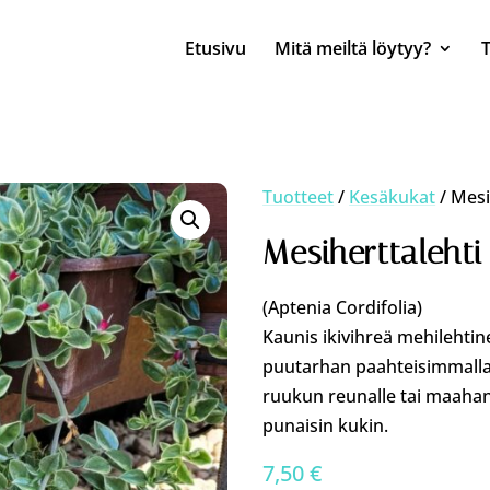
Etusivu
Mitä meiltä löytyy?
Tuotteet
/
Kesäkukat
/ Mesi
Mesiherttalehti
(Aptenia Cordifolia)
Kaunis ikivihreä mehilehtin
puutarhan paahteisimmalla 
ruukun reunalle tai maahan.
punaisin kukin.
7,50
€