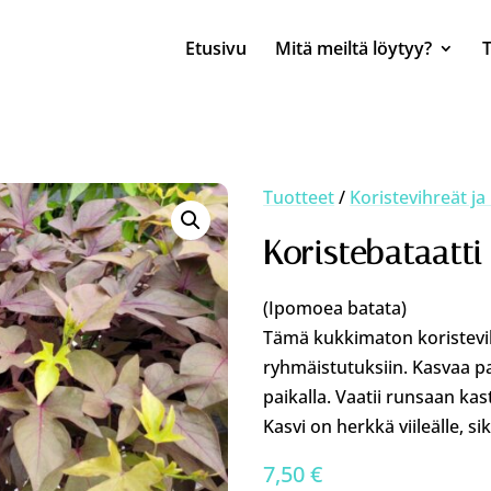
Etusivu
Mitä meiltä löytyy?
Tuotteet
/
Koristevihreät ja
Koristebataatti
(Ipomoea batata)
Tämä kukkimaton koristevih
ryhmäistutuksiin. Kasvaa par
paikalla. Vaatii runsaan kas
Kasvi on herkkä viileälle, si
7,50
€