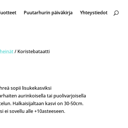
Tuotteet
Puutarhurin päiväkirja
Yhteystiedot
 heinät
/ Koristebataatti
reä sopii lisukekasviksi
haiten aurinkoisella tai puolivarjoisella
telun. Halkaisijaltaan kasvi on 30-50cm.
ksi ei sovellu alle +10asteeseen.