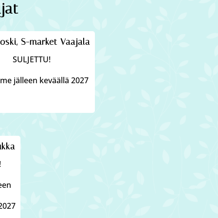
jat
oski, S-market Vaajala
SULJETTU!
e jälleen keväällä 2027
ukka
!
leen
2027