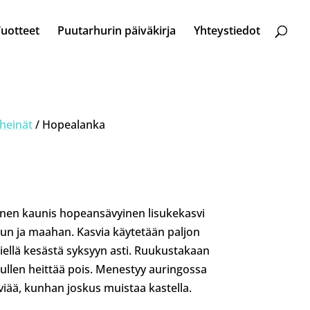
Tuotteet
Puutarhurin päiväkirja
Yhteystiedot
 heinät
/ Hopealanka
nen kaunis hopeansävyinen lisukekasvi
uun ja maahan. Kasvia käytetään paljon
siellä kesästä syksyyn asti. Ruukustakaan
 tullen heittää pois. Menestyy auringossa
lviää, kunhan joskus muistaa kastella.