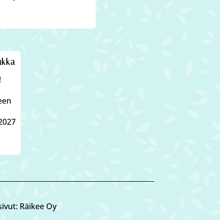
ukka
!
leen
2027
ivut: Räikee Oy