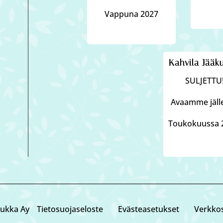
Vappuna 2027
Kahvila Jääk
SULJETTU
Avaamme jäl
Toukokuussa 
ukka Ay
Tietosuojaseloste
Eväste­asetukset
Verkkos