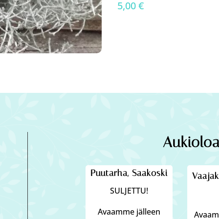
5,00
€
Aukioloa
Puutarha, Saakoski
Vaajak
SULJETTU!
Avaamme jälleen
Avaamm