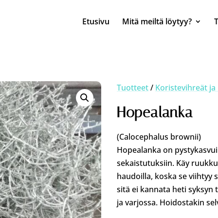
Etusivu
Mitä meiltä löytyy?
Tuotteet
/
Koristevihreät ja
Hopealanka
(Calocephalus brownii)
Hopealanka on pystykasvui
sekaistutuksiin. Käy ruukk
haudoilla, koska se viihtyy 
sitä ei kannata heti syksyn
ja varjossa. Hoidostakin se