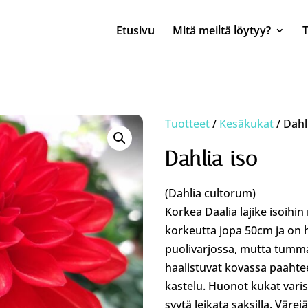
Etusivu
Mitä meiltä löytyy?
Tuotteet
/
Kesäkukat
/ Dahl
Dahlia iso
(Dahlia cultorum)
Korkea Daalia lajike isoihin
korkeutta jopa 50cm ja on h
puolivarjossa, mutta tumma
haalistuvat kovassa paahte
kastelu. Huonot kukat vari
syytä leikata saksilla. Värej