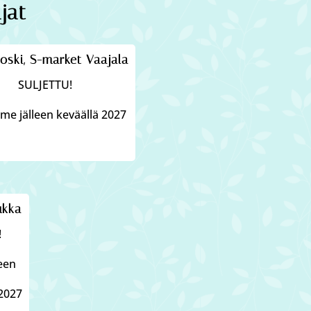
jat
oski, S-market Vaajala
SULJETTU!
e jälleen keväällä 2027
ukka
!
leen
2027