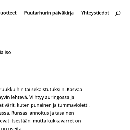
Tuotteet
Puutarhurin päiväkirja
Yhteystiedot
ia iso
 ruukkuihin tai sekaistutuksiin. Kasvaa
yvin lehtevä. Viihtyy auringossa ja
t värit, kuten punainen ja tummavioletti,
essa. Runsas lannoitus ja tasainen
sevat itsestään, mutta kukkavarret on
ä on useita.