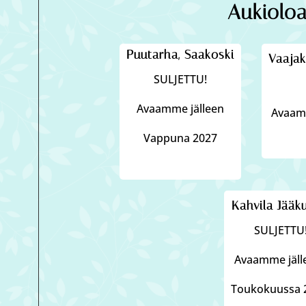
Aukioloa
Puutarha, Saakoski
Vaajak
SULJETTU!
Avaamme jälleen
Avaamm
Vappuna 2027
Kahvila Jääk
SULJETTU
Avaamme jäl
Toukokuussa 