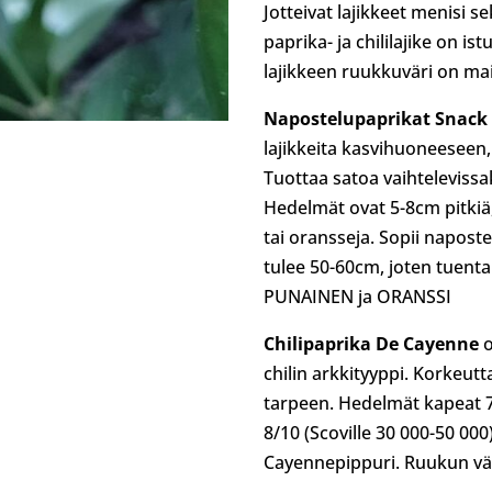
Jotteivat lajikkeet menisi s
paprika- ja chililajike on is
lajikkeen ruukkuväri on mai
Napostelupaprikat Snack
lajikkeita kasvihuoneeseen, t
Tuottaa satoa vaihtelevissa
Hedelmät ovat 5-8cm pitkiä,
tai oransseja. Sopii naposte
tulee 50-60cm, joten tuenta
PUNAINEN ja ORANSSI
Chilipaprika De Cayenne
o
chilin arkkityyppi. Korkeutt
tarpeen. Hedelmät kapeat 7
8/10 (Scoville 30 000-50 0
Cayennepippuri. Ruukun v