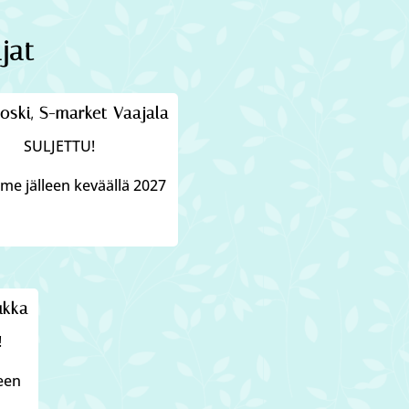
jat
oski, S-market Vaajala
SULJETTU!
e jälleen keväällä 2027
ukka
!
leen