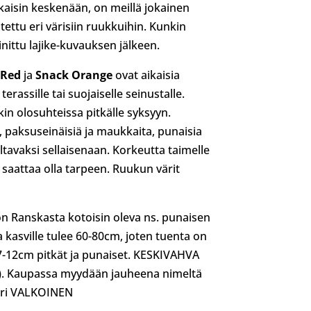
ekaisin keskenään, on meillä jokainen
tutettu eri värisiin ruukkuihin. Kunkin
nittu lajike-kuvauksen jälkeen.
 Red
ja
Snack Orange
ovat aikaisia
erassille tai suojaiselle seinustalle.
kin olosuhteissa pitkälle syksyyn.
 paksuseinäisiä ja maukkaita, punaisia
ltavaksi sellaisenaan. Korkeutta taimelle
 saattaa olla tarpeen. Ruukun värit
n Ranskasta kotoisin oleva ns. punaisen
a kasville tulee 60-80cm, joten tuenta on
-12cm pitkät ja punaiset. KESKIVAHVA
00). Kaupassa myydään jauheena nimeltä
äri VALKOINEN