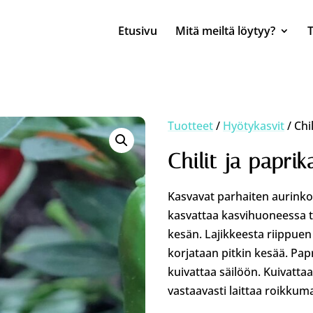
Etusivu
Mitä meiltä löytyy?
Tuotteet
/
Hyötykasvit
/ Chi
Chilit ja paprik
Kasvavat parhaiten aurinko
kasvattaa kasvihuoneessa t
kesän. Lajikkeesta riippuen
korjataan pitkin kesää. Papr
kuivattaa säilöön. Kuivatta
vastaavasti laittaa roikk