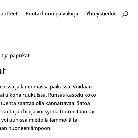
Tuotteet
Puutarhurin päiväkirja
Yhteystiedot
lit ja paprikat
at
isessa ja lämpimässä paikassa. Voidaan
ai ulkona ruukuissa. Runsas kastelu koko
 tuenta saattaa olla kannattavaa. Satoa
ikoita ja chilejä voi syödä tuoreeltaan tai
a voi uunissa miedolla lämmöllä tai
umaan huoneenlämpöön.