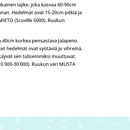
ikainen lajike, joka kasvaa 60-90cm
ennan. Hedelmät ovat 15-20cm pitkiä ja
MIETO (Scoville 5000). Ruukun
n.40cm korkea pensastava Jalapeno.
set hedelmät ovat syötäviä jo vihreinä,
äyvät sen tulisemmiksi muuttuvat.
10 000-30 000). Ruukun väri MUSTA