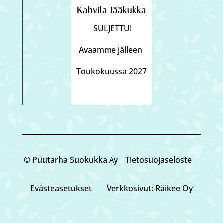
Kahvila Jääkukka
SULJETTU!
Avaamme jälleen
Toukokuussa 2027
© Puutarha Suokukka Ay
Tietosuojaseloste
Eväste­asetukset
Verkkosivut: Räikee Oy