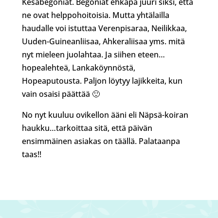
Kesäbegoniat. Begoniat ehkäpä juuri siksi, että
ne ovat helppohoitoisia. Mutta yhtälailla
haudalle voi istuttaa Verenpisaraa, Neilikkaa,
Uuden-Guineanliisaa, Ahkeraliisaa yms. mitä
nyt mieleen juolahtaa. Ja siihen eteen…
hopealehteä, Lankaköynnöstä,
Hopeaputousta. Paljon löytyy lajikkeita, kun
vain osaisi päättää 🙂
No nyt kuuluu ovikellon ääni eli Näpsä-koiran
haukku…tarkoittaa sitä, että päivän
ensimmäinen asiakas on täällä. Palataanpa
taas!!