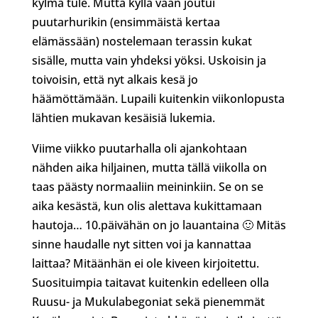
kylmä tule. Mutta kyllä vaan joutui
puutarhurikin (ensimmäistä kertaa
elämässään) nostelemaan terassin kukat
sisälle, mutta vain yhdeksi yöksi. Uskoisin ja
toivoisin, että nyt alkais kesä jo
häämöttämään. Lupaili kuitenkin viikonlopusta
lähtien mukavan kesäisiä lukemia.
Viime viikko puutarhalla oli ajankohtaan
nähden aika hiljainen, mutta tällä viikolla on
taas päästy normaaliin meininkiin. Se on se
aika kesästä, kun olis alettava kukittamaan
hautoja… 10.päivähän on jo lauantaina 🙂 Mitäs
sinne haudalle nyt sitten voi ja kannattaa
laittaa? Mitäänhän ei ole kiveen kirjoitettu.
Suosituimpia taitavat kuitenkin edelleen olla
Ruusu- ja Mukulabegoniat sekä pienemmät