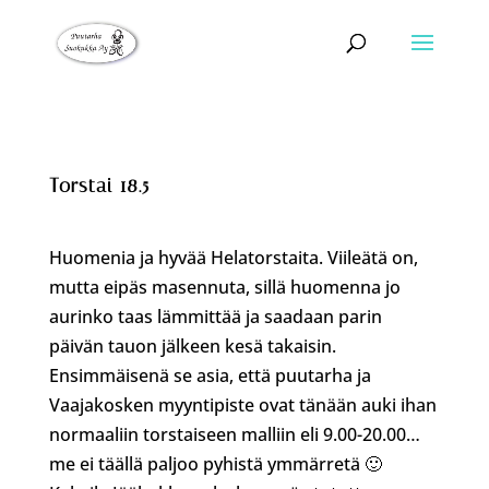
Torstai 18.5
Huomenia ja hyvää Helatorstaita. Viileätä on,
mutta eipäs masennuta, sillä huomenna jo
aurinko taas lämmittää ja saadaan parin
päivän tauon jälkeen kesä takaisin.
Ensimmäisenä se asia, että puutarha ja
Vaajakosken myyntipiste ovat tänään auki ihan
normaaliin torstaiseen malliin eli 9.00-20.00…
me ei täällä paljoo pyhistä ymmärretä 🙂