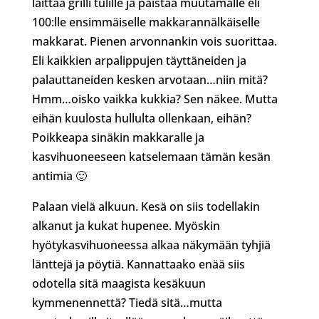
laittaa grilli tulille ja paistaa muutamalle eli
100:lle ensimmäiselle makkarannälkäiselle
makkarat. Pienen arvonnankin vois suorittaa.
Eli kaikkien arpalippujen täyttäneiden ja
palauttaneiden kesken arvotaan…niin mitä?
Hmm…oisko vaikka kukkia? Sen näkee. Mutta
eihän kuulosta hullulta ollenkaan, eihän?
Poikkeapa sinäkin makkaralle ja
kasvihuoneeseen katselemaan tämän kesän
antimia 🙂
Palaan vielä alkuun. Kesä on siis todellakin
alkanut ja kukat hupenee. Myöskin
hyötykasvihuoneessa alkaa näkymään tyhjiä
länttejä ja pöytiä. Kannattaako enää siis
odotella sitä maagista kesäkuun
kymmenennettä? Tiedä sitä…mutta