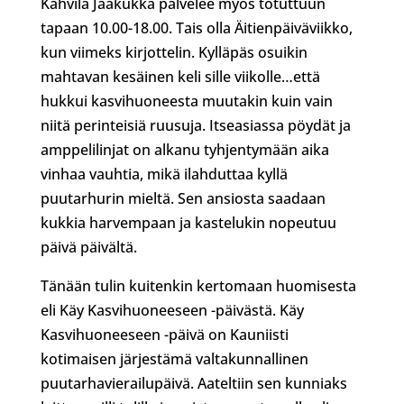
Kahvila Jääkukka palvelee myös totuttuun
tapaan 10.00-18.00. Tais olla Äitienpäiväviikko,
kun viimeks kirjottelin. Kylläpäs osuikin
mahtavan kesäinen keli sille viikolle…että
hukkui kasvihuoneesta muutakin kuin vain
niitä perinteisiä ruusuja. Itseasiassa pöydät ja
amppelilinjat on alkanu tyhjentymään aika
vinhaa vauhtia, mikä ilahduttaa kyllä
puutarhurin mieltä. Sen ansiosta saadaan
kukkia harvempaan ja kastelukin nopeutuu
päivä päivältä.
Tänään tulin kuitenkin kertomaan huomisesta
eli Käy Kasvihuoneeseen -päivästä. Käy
Kasvihuoneeseen -päivä on Kauniisti
kotimaisen järjestämä valtakunnallinen
puutarhavierailupäivä. Aateltiin sen kunniaks