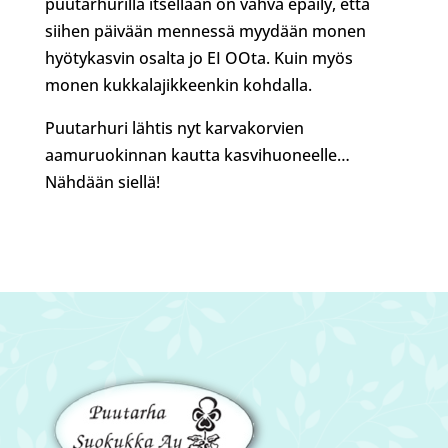
puutarhurilla itsellään on vahva epäily, että
siihen päivään mennessä myydään monen
hyötykasvin osalta jo EI OOta. Kuin myös
monen kukkalajikkeenkin kohdalla.
Puutarhuri lähtis nyt karvakorvien
aamuruokinnan kautta kasvihuoneelle…
Nähdään siellä!