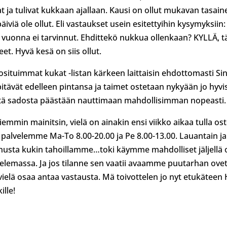
t ja tulivat kukkaan ajallaan. Kausi on ollut mukavan tasain
iviä ole ollut. Eli vastaukset usein esitettyihin kysymyksiin:
nä vuonna ei tarvinnut. Ehdittekö nukkua ollenkaan? KYLLÄ, 
. Hyvä kesä on siis ollut.
ituimmat kukat -listan kärkeen laittaisin ehdottomasti Sin
itävät edelleen pintansa ja taimet ostetaan nykyään jo hyvi
tä sadosta päästään nauttimaan mahdollisimman nopeasti.
emmin mainitsin, vielä on ainakin ensi viikko aikaa tulla ost
 palvelemme Ma-To 8.00-20.00 ja Pe 8.00-13.00. Lauantain j
usta kukin tahoillamme…toki käymme mahdolliset jäljellä 
telemassa. Ja jos tilanne sen vaatii avaamme puutarhan ovet 
vielä osaa antaa vastausta. Mä toivottelen jo nyt etukäteen
ille!