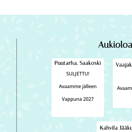
Aukioloa
Puutarha, Saakoski
Vaajak
SULJETTU!
Avaamme jälleen
Avaamm
Vappuna 2027
Kahvila Jääk