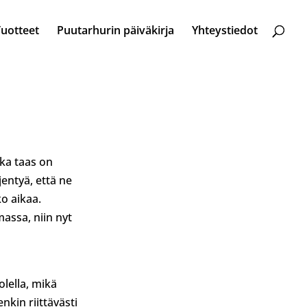
Tuotteet
Puutarhurin päiväkirja
Yhteystiedot
ka taas on
jentyä, että ne
ko aikaa.
massa, niin nyt
olella, mikä
enkin riittävästi