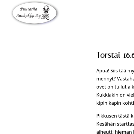
Torstai 16.
Apua! Siis tää m
mennyt? Vastahan
ovet on tullut aik
Kukkiakin on viel
kipin kapin koht
Pikkusen tästä 
Kesähän starttas
aiheutti hieman h