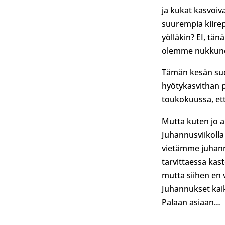
ja kukat kasvoiva
suurempia kiirepä
yölläkin? EI, tä
olemme nukkuneet
Tämän kesän suos
hyötykasvithan p
toukokuussa, et
Mutta kuten jo ai
Juhannusviikolla
vietämme juhann
tarvittaessa kas
mutta siihen en 
Juhannukset kaik
Palaan asiaan…