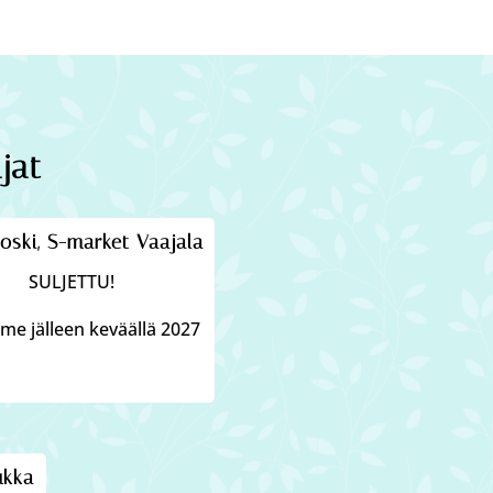
jat
oski, S-market Vaajala
SULJETTU!
e jälleen keväällä 2027
ukka