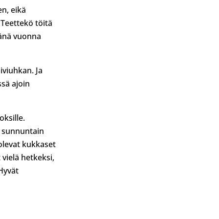
en, eikä
 Teettekö töitä
tänä vuonna
iviuhkan. Ja
ssä ajoin
oksille.
a sunnuntain
olevat kukkaset
vielä hetkeksi,
 Hyvät