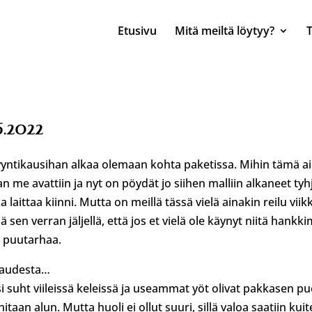
Etusivu
Mitä meiltä löytyy?
6.2022
yyntikausihan alkaa olemaan kohta paketissa. Mihin tämä ai
 me avattiin ja nyt on pöydät jo siihen malliin alkaneet tyh
a laittaa kiinni. Mutta on meillä tässä vielä ainakin reilu viik
ä sen verran jäljellä, että jos et vielä ole käynyt niitä hankki
i puutarhaa.
kaudesta…
i suht viileissä keleissä ja useammat yöt olivat pakkasen pu
itaan alun. Mutta huoli ei ollut suuri, sillä valoa saatiin kuit