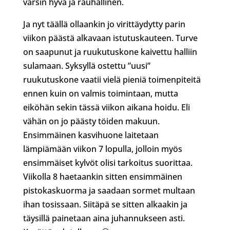
varsin hyvä ja rauhallinen.
Ja nyt täällä ollaankin jo virittäydytty parin
viikon päästä alkavaan istutuskauteen. Turve
on saapunut ja ruukutuskone kaivettu halliin
sulamaan. Syksyllä ostettu ”uusi”
ruukutuskone vaatii vielä pieniä toimenpiteitä
ennen kuin on valmis toimintaan, mutta
eiköhän sekin tässä viikon aikana hoidu. Eli
vähän on jo päästy töiden makuun.
Ensimmäinen kasvihuone laitetaan
lämpiämään viikon 7 lopulla, jolloin myös
ensimmäiset kylvöt olisi tarkoitus suorittaa.
Viikolla 8 haetaankin sitten ensimmäinen
pistokaskuorma ja saadaan sormet multaan
ihan tosissaan. Siitäpä se sitten alkaakin ja
täysillä painetaan aina juhannukseen asti.