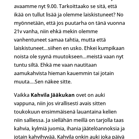
avaamme nyt 9.00. Tarkoittaako se sitä, että
ikää on tullut lisää ja olemme laiskistuneet? No
myönnetään, että jos puutarha on tänä vuonna
21v vanha, niin ehkä mekin olemme
vanhentuneet samaa tahtia, mutta että
laiskistuneet…siihen en usko. Ehkei kumpikaan
noista ole syynä muutokseen…meistä vaan nyt
tuntu siltä. Ehkä me vaan nautitaan
aamukahvista hieman kauemmin tai jotain
muuta….Sen näkee sitte.
Vaikka
Kahvila Jääkukan
ovet on auki
vappuna, niin jos virallisesti avais sitten
toukokuun ensimmäisenä lauantaina kelien
niin salliessa. Ja siellähän meillä on tarjolla taas
kahvia, kylmiä juomia, ihania jäätelöannoksia ja
jotain kahvihyvää. Kahvila onkin auki joka päivä