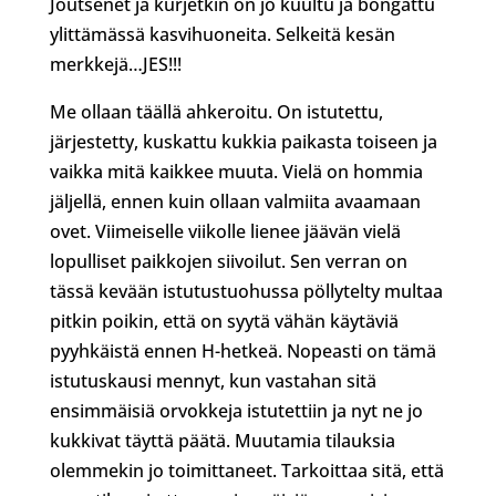
Joutsenet ja kurjetkin on jo kuultu ja bongattu
ylittämässä kasvihuoneita. Selkeitä kesän
merkkejä…JES!!!
Me ollaan täällä ahkeroitu. On istutettu,
järjestetty, kuskattu kukkia paikasta toiseen ja
vaikka mitä kaikkee muuta. Vielä on hommia
jäljellä, ennen kuin ollaan valmiita avaamaan
ovet. Viimeiselle viikolle lienee jäävän vielä
lopulliset paikkojen siivoilut. Sen verran on
tässä kevään istutustuohussa pöllytelty multaa
pitkin poikin, että on syytä vähän käytäviä
pyyhkäistä ennen H-hetkeä. Nopeasti on tämä
istutuskausi mennyt, kun vastahan sitä
ensimmäisiä orvokkeja istutettiin ja nyt ne jo
kukkivat täyttä päätä. Muutamia tilauksia
olemmekin jo toimittaneet. Tarkoittaa sitä, että