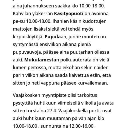
aina juhannukseen saakka klo 10.00-18-00.
Kahvilan yläkerran
Käsityöpuoti
on avoinna
pe-su 10.00-18.00. Ihanien käsin kudottujen
mattojen lisäksi sieltä voi tehdä myös
kirppislöytöjä.
Pupula
an, jonne muuten on
syntymässä ensiviikon aikana pieniä
pupuvauvoja, pääsee aina puutarhan ollessa
auki.
Mukulamesta
n polkuautorata on vielä
lumen peitossa, mutta eiköhän sekin näiden
parin viikon aikana saada kaivettua esiin, että
sitten jo heti vappuna pääsee kurvailemaan.
Vaajakosken myyntipiste olisi tarkoitus
pystyttää huhtikuun viimeisellä viikolla ja avata
sitten torstaina 27.4. Vaajakoskella portit ovat
auki huhtikuun muutaman päivän ajan klo
10.00-18.00 , sunnuntaina 12.00-16.00.