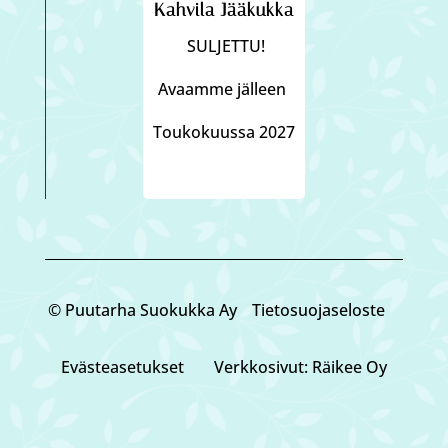
Kahvila Jääkukka
SULJETTU!
Avaamme jälleen
Toukokuussa 2027
© Puutarha Suokukka Ay
Tietosuojaseloste
Eväste­asetukset
Verkkosivut: Räikee Oy