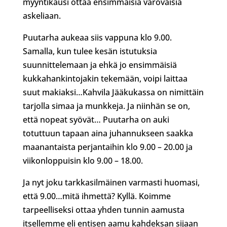
myyntikausi ottaa ensimmäisiä varovaisia
askeliaan.
Puutarha aukeaa siis vappuna klo 9.00.
Samalla, kun tulee kesän istutuksia
suunnittelemaan ja ehkä jo ensimmäisiä
kukkahankintojakin tekemään, voipi laittaa
suut makiaksi…Kahvila Jääkukassa on nimittäin
tarjolla simaa ja munkkeja. Ja niinhän se on,
että nopeat syövät… Puutarha on auki
totuttuun tapaan aina juhannukseen saakka
maanantaista perjantaihin klo 9.00 – 20.00 ja
viikonloppuisin klo 9.00 – 18.00.
Ja nyt joku tarkkasilmäinen varmasti huomasi,
että 9.00…mitä ihmettä? Kyllä. Koimme
tarpeelliseksi ottaa yhden tunnin aamusta
itsellemme eli entisen aamu kahdeksan sijaan