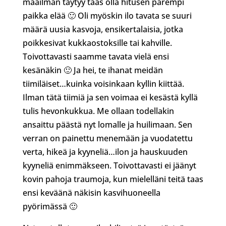
maailman täytyy taas olla hitusen parempi
paikka elää 🙂 Oli myöskin ilo tavata se suuri
määrä uusia kasvoja, ensikertalaisia, jotka
poikkesivat kukkaostoksille tai kahville.
Toivottavasti saamme tavata vielä ensi
kesänäkin 🙂 Ja hei, te ihanat meidän
tiimiläiset…kuinka voisinkaan kyllin kiittää.
Ilman tätä tiimiä ja sen voimaa ei kesästä kyllä
tulis hevonkukkua. Me ollaan todellakin
ansaittu päästä nyt lomalle ja huilimaan. Sen
verran on painettu menemään ja vuodatettu
verta, hikeä ja kyyneliä…ilon ja hauskuuden
kyyneliä enimmäkseen. Toivottavasti ei jäänyt
kovin pahoja traumoja, kun mielelläni teitä taas
ensi keväänä näkisin kasvihuoneella
pyörimässä 🙂