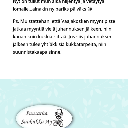
Nyt on tullut mun aika hiljentyä ja vetäytyä
lomalle…ainakin ny pariks päiväks 😀
Ps. Muistattehan, että Vaajakosken myyntipiste
jatkaa myyntiä vielä juhannuksen jälkeen, niin
kauan kuin kukkia riittää. Jos siis juhannuksen
jälkeen tulee yht´äkkisiä kukkatarpeita, niin
suunnistakaapa sinne.