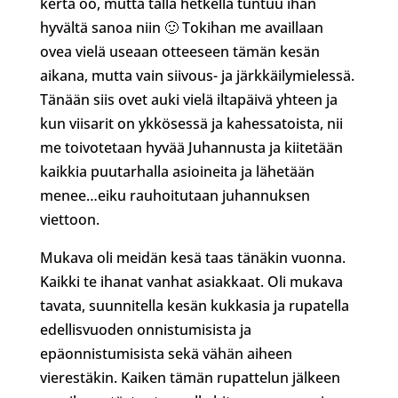
kerta oo, mutta tällä hetkellä tuntuu ihan
hyvältä sanoa niin 🙂 Tokihan me availlaan
ovea vielä useaan otteeseen tämän kesän
aikana, mutta vain siivous- ja järkkäilymielessä.
Tänään siis ovet auki vielä iltapäivä yhteen ja
kun viisarit on ykkösessä ja kahessatoista, nii
me toivotetaan hyvää Juhannusta ja kiitetään
kaikkia puutarhalla asioineita ja lähetään
menee…eiku rauhoitutaan juhannuksen
viettoon.
Mukava oli meidän kesä taas tänäkin vuonna.
Kaikki te ihanat vanhat asiakkaat. Oli mukava
tavata, suunnitella kesän kukkasia ja rupatella
edellisvuoden onnistumisista ja
epäonnistumisista sekä vähän aiheen
vierestäkin. Kaiken tämän rupattelun jälkeen